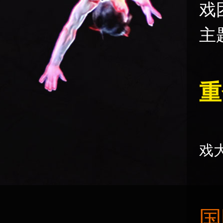
戏
主
重
戏
国