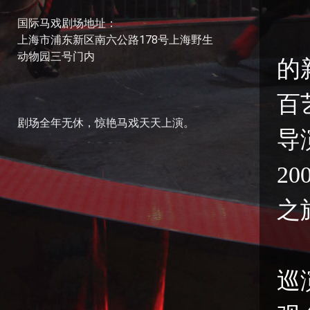
国际马戏剧场地址：
上海市浦东新区南六公路178号上海野生
动物园三号门内
的
百
剧场全年无休，惊艳马戏天天上演。
导
2
之
巡