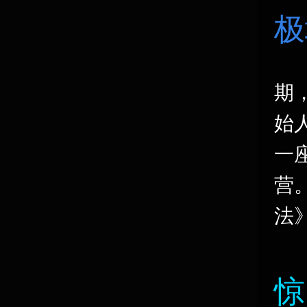
极
期
始
一
营
法
惊