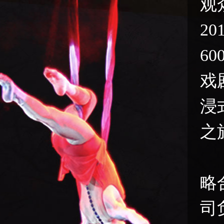
观
2
6
戏
浸
之
略
司