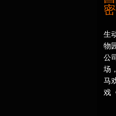
密
生
物
公
场
马
戏